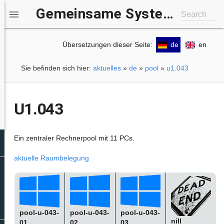
Gemeinsame Systemgruppe IfI/b-it

Search
Übersetzungen dieser Seite:
de
en
Sie befinden sich hier:
aktuelles
»
de
»
pool
»
u1.043
U1.043
Ein zentraler Rechnerpool mit 11 PCs.
aktuelle Raumbelegung
pool-u-043-
pool-u-043-
pool-u-043-
nill
01
02
03