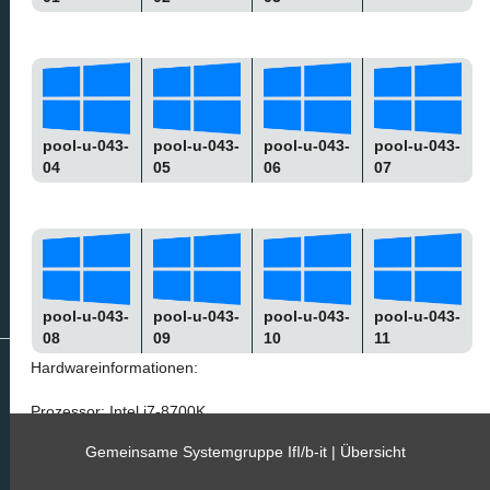
pool-u-043-
pool-u-043-
pool-u-043-
pool-u-043-
04
05
06
07
pool-u-043-
pool-u-043-
pool-u-043-
pool-u-043-
08
09
10
11
Hardwareinformationen:
Prozessor: Intel i7-8700K
Anzahl an Kernen: 6
Gemeinsame Systemgruppe IfI/b-it |
Übersicht
Anzahl an Threads: 12